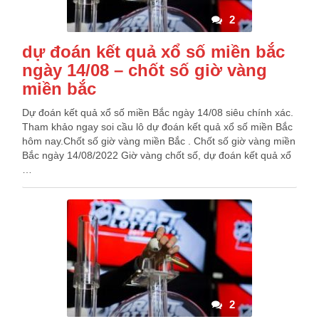
2
dự đoán kết quả xổ số miền bắc
ngày 14/08 – chốt số giờ vàng
miền bắc
Dự đoán kết quả xổ số miền Bắc ngày 14/08 siêu chính xác.
Tham khảo ngay soi cầu lô dự đoán kết quả xổ số miền Bắc
hôm nay.Chốt số giờ vàng miền Bắc . Chốt số giờ vàng miền
Bắc ngày 14/08/2022 Giờ vàng chốt số, dự đoán kết quả xổ
…
2