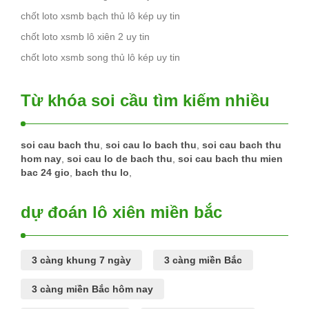
chốt loto xsmb bạch thủ lô kép uy tin
chốt loto xsmb lô xiên 2 uy tin
chốt loto xsmb song thủ lô kép uy tin
Từ khóa soi cầu tìm kiếm nhiều
soi cau bach thu
,
soi cau lo bach thu
,
soi cau bach thu
hom nay
,
soi cau lo de bach thu
,
soi cau bach thu mien
bac 24 gio
,
bach thu lo
,
dự đoán lô xiên miền bắc
3 càng khung 7 ngày
3 càng miền Bắc
3 càng miền Bắc hôm nay