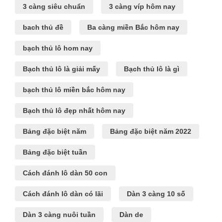
3 càng siêu chuẩn
3 càng víp hôm nay
bach thủ đề
Ba càng miền Bắc hôm nay
bạch thủ lô hom nay
Bạch thủ lô là giải mấy
Bạch thủ lô là gì
bạch thủ lô miền bắc hôm nay
Bạch thủ lô đẹp nhất hôm nay
Bảng đặc biệt năm
Bảng đặc biệt năm 2022
Bảng đặc biệt tuần
Cách đánh lô dàn 50 con
Cách đánh lô dàn có lãi
Dàn 3 càng 10 số
Dàn 3 càng nuôi tuần
Dàn de