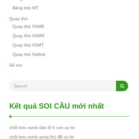
Bảng loto MT
Quay thử
Quay thử XSMB
Quay thử XSMN
Quay thử XSMT
Quay thử Vietlott
Sổ mơ
Kết quả SOI CẦU mới nhất
chốt loto xsmb dàn lô 6 con uy tin
chốt loto xsmb song thủ đề uy tin