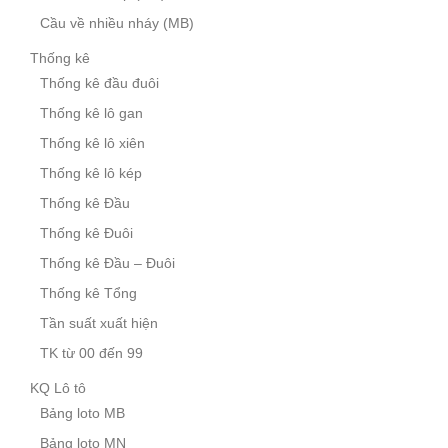
Cầu về nhiều nháy (MB)
Thống kê
Thống kê đầu đuôi
Thống kê lô gan
Thống kê lô xiên
Thống kê lô kép
Thống kê Đầu
Thống kê Đuôi
Thống kê Đầu – Đuôi
Thống kê Tổng
Tần suất xuất hiện
TK từ 00 đến 99
KQ Lô tô
Bảng loto MB
Bảng loto MN