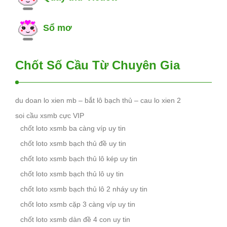
Sổ mơ
Chốt Số Cầu Từ Chuyên Gia
du doan lo xien mb – bắt lô bạch thủ – cau lo xien 2
soi cầu xsmb cực VIP
chốt loto xsmb ba càng víp uy tin
chốt loto xsmb bạch thủ đề uy tin
chốt loto xsmb bạch thủ lô kép uy tin
chốt loto xsmb bạch thủ lô uy tin
chốt loto xsmb bạch thủ lô 2 nháy uy tin
chốt loto xsmb cặp 3 càng víp uy tin
chốt loto xsmb dàn đề 4 con uy tin