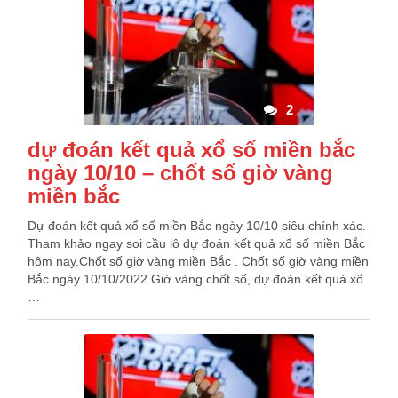
2
dự đoán kết quả xổ số miền bắc
ngày 10/10 – chốt số giờ vàng
miền bắc
Dự đoán kết quả xổ số miền Bắc ngày 10/10 siêu chính xác.
Tham khảo ngay soi cầu lô dự đoán kết quả xổ số miền Bắc
hôm nay.Chốt số giờ vàng miền Bắc . Chốt số giờ vàng miền
Bắc ngày 10/10/2022 Giờ vàng chốt số, dự đoán kết quả xổ
…