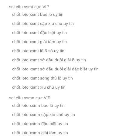
soi cầu xsmt cực VIP
chốt loto xsmt bao lô uy tin
chốt loto xsmt cặp xíu chủ uy tin
chốt loto xsmt đặc biệt uy tin
chốt loto xsmt giải tám uy tin
chốt loto xsmt lô 3 số uy tin
chốt loto xsmt sớ đầu đuôi giải 8 uy tin
chốt loto xsmt sớ đầu đuôi giải đặc biệt uy tin
chốt loto xsmt song thủ lô uy tin
chốt loto xsmt xíu chủ uy tin
soi cầu xsmn cực VIP
chốt loto xsmn bao lô uy tin
chốt loto xsmn cặp xíu chủ uy tin
chốt loto xsmn đặc biệt uy tin
chốt loto xsmn giải tám uy tin