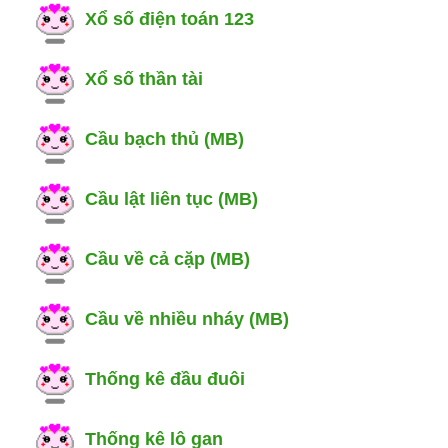
Xổ số điện toán 123
Xổ số thần tài
Cầu bạch thủ (MB)
Cầu lật liên tục (MB)
Cầu về cả cặp (MB)
Cầu về nhiều nháy (MB)
Thống kê đầu đuôi
Thống kê lô gan