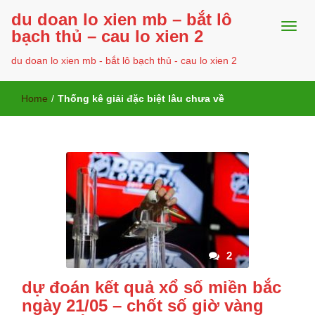
du doan lo xien mb – bắt lô
bạch thủ – cau lo xien 2
du doan lo xien mb - bắt lô bạch thủ - cau lo xien 2
Home
/
Thống kê giải đặc biệt lâu chưa về
2
dự đoán kết quả xổ số miền bắc
ngày 21/05 – chốt số giờ vàng