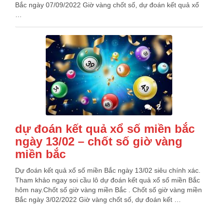
Bắc ngày 07/09/2022 Giờ vàng chốt số, dự đoán kết quả xổ
…
2
dự đoán kết quả xổ số miền bắc
ngày 13/02 – chốt số giờ vàng
miền bắc
Dự đoán kết quả xổ số miền Bắc ngày 13/02 siêu chính xác.
Tham khảo ngay soi cầu lô dự đoán kết quả xổ số miền Bắc
hôm nay.Chốt số giờ vàng miền Bắc . Chốt số giờ vàng miền
Bắc ngày 3/02/2022 Giờ vàng chốt số, dự đoán kết …