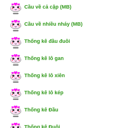
Cầu về cả cặp (MB)
Cầu về nhiều nháy (MB)
Thống kê đầu đuôi
Thống kê lô gan
Thống kê lô xiên
Thống kê lô kép
Thống kê Đầu
Thống kê Đuôi