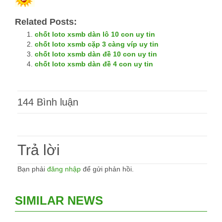
Related Posts:
chốt loto xsmb dàn lô 10 con uy tin
chốt loto xsmb cặp 3 càng víp uy tin
chốt loto xsmb dàn đề 10 con uy tin
chốt loto xsmb dàn đề 4 con uy tin
144 Bình luận
Trả lời
Bạn phải
đăng nhập
để gửi phản hồi.
SIMILAR NEWS