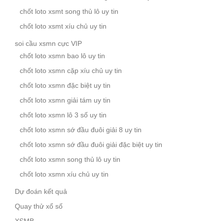
chốt loto xsmt song thủ lô uy tin
chốt loto xsmt xíu chủ uy tin
soi cầu xsmn cực VIP
chốt loto xsmn bao lô uy tin
chốt loto xsmn cặp xíu chủ uy tin
chốt loto xsmn đặc biệt uy tin
chốt loto xsmn giải tám uy tin
chốt loto xsmn lô 3 số uy tin
chốt loto xsmn sớ đầu đuôi giải 8 uy tin
chốt loto xsmn sớ đầu đuôi giải đặc biệt uy tin
chốt loto xsmn song thủ lô uy tin
chốt loto xsmn xíu chủ uy tin
Dự đoán kết quả
Quay thử xổ số
XSMB