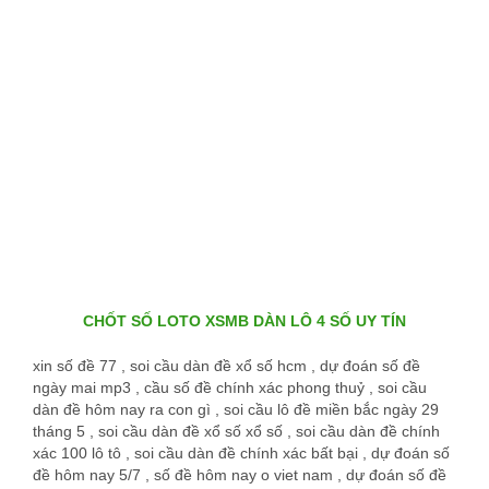
CHỐT SỐ LOTO XSMB DÀN LÔ 4 SỐ UY TÍN
xin số đề 77 , soi cầu dàn đề xổ số hcm , dự đoán số đề
ngày mai mp3 , cầu số đề chính xác phong thuỷ , soi cầu
dàn đề hôm nay ra con gì , soi cầu lô đề miền bắc ngày 29
tháng 5 , soi cầu dàn đề xổ số xổ số , soi cầu dàn đề chính
xác 100 lô tô , soi cầu dàn đề chính xác bất bại , dự đoán số
đề hôm nay 5/7 , số đề hôm nay o viet nam , dự đoán số đề