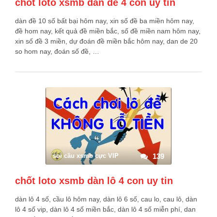
chốt loto xsmb dàn đề 4 con uy tin
dàn đề 10 số bất bại hôm nay, xin số đề ba miền hôm nay,
đề hom nay, kết quả đề miền bắc, số đề miền nam hôm nay,
xin số đề 3 miền, dự đoán đề miền bắc hôm nay, dan de 20
so hom nay, đoán số đề, …
soi cầu xsmb cực VIP
139
chốt loto xsmb dàn lô 4 con uy tin
dàn lô 4 số, cầu lô hôm nay, dàn lô 6 số, cau lo, cau lô, dàn
lô 4 số vip, dàn lô 4 số miền bắc, dàn lô 4 số miễn phí, dan