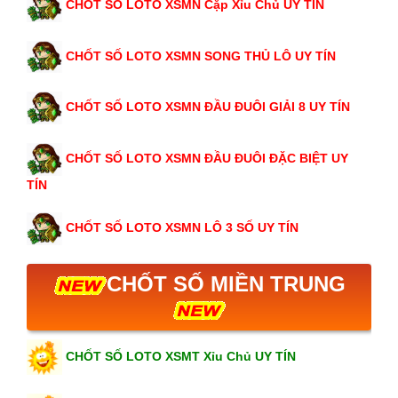
CHỐT SỐ LOTO XSMN Cặp Xỉu Chủ UY TÍN
CHỐT SỐ LOTO XSMN SONG THỦ LÔ UY TÍN
CHỐT SỐ LOTO XSMN ĐẦU ĐUÔI GIẢI 8 UY TÍN
CHỐT SỐ LOTO XSMN ĐẦU ĐUÔI ĐẶC BIỆT UY
TÍN
CHỐT SỐ LOTO XSMN LÔ 3 SỐ UY TÍN
CHỐT SỐ MIỀN TRUNG
CHỐT SỐ LOTO XSMT Xỉu Chủ UY TÍN