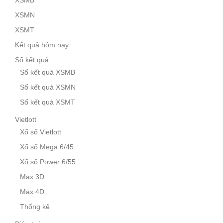
XSMN
XSMT
Kết quả hôm nay
Sổ kết quả
Sổ kết quả XSMB
Sổ kết quả XSMN
Sổ kết quả XSMT
Vietlott
Xổ số Vietlott
Xổ số Mega 6/45
Xổ số Power 6/55
Max 3D
Max 4D
Thống kê