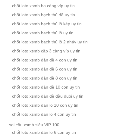
chốt loto xsmb ba càng víp uy tin
chốt loto xsmb bạch thủ đề uy tin
chốt loto xsmb bạch thủ lô kép uy tin
chốt loto xsmb bạch thủ lô uy tin
chốt loto xsmb bạch thủ lô 2 nháy uy tin
chốt loto xsmb cặp 3 càng víp uy tin
chốt loto xsmb dàn đề 4 con uy tin
chốt loto xsmb dàn đề 6 con uy tin
chốt loto xsmb dàn đề 8 con uy tin
chốt loto xsmb dàn đề 10 con uy tin
chốt loto xsmb dàn đề đầu đuôi uy tin
chốt loto xsmb dàn lô 10 con uy tin
chốt loto xsmb dàn lô 4 con uy tin
soi cầu xsmb siêu VIP 100
chốt loto xsmb dàn lô 6 con uy tin