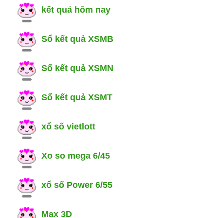
kết quả hôm nay
Sổ kết quả XSMB
Sổ kết quả XSMN
Sổ kết quả XSMT
xổ số vietlott
Xo so mega 6/45
xổ số Power 6/55
Max 3D