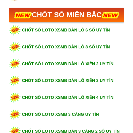
CHỐT SỐ MIỀN BẮC
CHỐT SỐ LOTO XSMB DÀN LÔ 6 SỐ UY TÍN
CHỐT SỐ LOTO XSMB DÀN LÔ 8 SỐ UY TÍN
CHỐT SỐ LOTO XSMB DÀN LÔ XIÊN 2 UY TÍN
CHỐT SỐ LOTO XSMB DÀN LÔ XIÊN 3 UY TÍN
CHỐT SỐ LOTO XSMB DÀN LÔ XIÊN 4 UY TÍN
CHỐT SỐ LOTO XSMB 3 CÀNG UY TÍN
CHỐT SỐ LOTO XSMB DÀN 3 CÀNG 2 SỐ UY TÍN