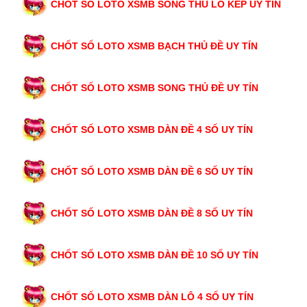
CHỐT SỐ LOTO XSMB SONG THỦ LÔ KÉP UY TÍN
CHỐT SỐ LOTO XSMB BẠCH THỦ ĐỀ UY TÍN
CHỐT SỐ LOTO XSMB SONG THỦ ĐỀ UY TÍN
CHỐT SỐ LOTO XSMB DÀN ĐỀ 4 SỐ UY TÍN
CHỐT SỐ LOTO XSMB DÀN ĐỀ 6 SỐ UY TÍN
CHỐT SỐ LOTO XSMB DÀN ĐỀ 8 SỐ UY TÍN
CHỐT SỐ LOTO XSMB DÀN ĐỀ 10 SỐ UY TÍN
CHỐT SỐ LOTO XSMB DÀN LÔ 4 SỐ UY TÍN