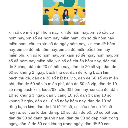
soi cầu xsmb cực VIP
144
xin số de miễn phí hôm nay, xin đề hôm nay, xin số cầu cơ
hôm nay, xin số de hôm nay miền nam, xin số đề hôm nay
miền nam, cầu cơ xin số de ngày hôm nay, xin con đề hôm
nay, xin số đề mb hôm nay, xin số đề miền bắc hôm nay
miễn phí, xin số lô hôm nay, xin xăm số đề ngày hôm nay, xin
số đề hôm nay miền bắc, xin số đề chuẩn hôm nay, độc thủ
de 3 càng, dàn de 20 số hôm nay, dàn de 20 số vip, dàn de
60 số khung 2 ngày, bạch thủ de, dàn đề rồng bạch kim,
bach thu đề, dàn de 36 số bất bại vip, dàn de 60 số vip miễn
phí, dàn de 60 số víp miễn phí, dàn de 50 số víp, dàn de 10
số rồng bạch kim, lode799, cầu đề hôm nay, soi cầu đề, dàn
10 số khung 3 ngày, dàn 3 càng 10 số, dàn 3 càng 10 số
khung 3 ngày, dàn de 10 số ngày hôm nay, dàn de 10 số
rồng bạch kim, dàn de bất tử 10 số, soi cầu dàn de 10 số
hay ra, soi cầu lô dàn de vip 10 số, dàn đề 50, 50 số bất bại,
dàn de 50 số đánh quanh năm, dàn de 50 số đẹp nhất trong
ngày, dàn lô de 50 con khung trong ngày, dàn đề 50 con,