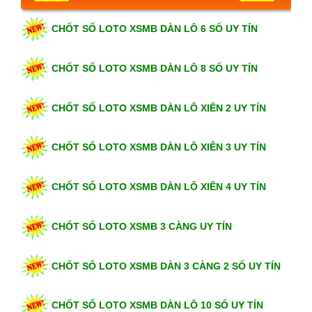
CHỐT SỐ LOTO XSMB DÀN LÔ 6 SỐ UY TÍN
CHỐT SỐ LOTO XSMB DÀN LÔ 8 SỐ UY TÍN
CHỐT SỐ LOTO XSMB DÀN LÔ XIÊN 2 UY TÍN
CHỐT SỐ LOTO XSMB DÀN LÔ XIÊN 3 UY TÍN
CHỐT SỐ LOTO XSMB DÀN LÔ XIÊN 4 UY TÍN
CHỐT SỐ LOTO XSMB 3 CÀNG UY TÍN
CHỐT SỐ LOTO XSMB DÀN 3 CÀNG 2 SỐ UY TÍN
CHỐT SỐ LOTO XSMB DÀN LÔ 10 SỐ UY TÍN