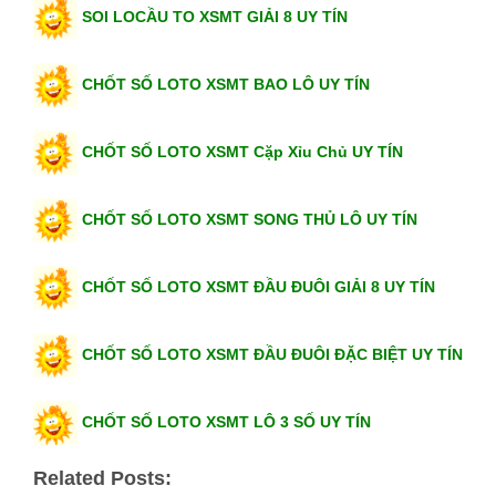
SOI LOCẦU TO XSMT GIẢI 8 UY TÍN
CHỐT SỐ LOTO XSMT BAO LÔ UY TÍN
CHỐT SỐ LOTO XSMT Cặp Xỉu Chủ UY TÍN
CHỐT SỐ LOTO XSMT SONG THỦ LÔ UY TÍN
CHỐT SỐ LOTO XSMT ĐẦU ĐUÔI GIẢI 8 UY TÍN
CHỐT SỐ LOTO XSMT ĐẦU ĐUÔI ĐẶC BIỆT UY TÍN
CHỐT SỐ LOTO XSMT LÔ 3 SỐ UY TÍN
Related Posts: