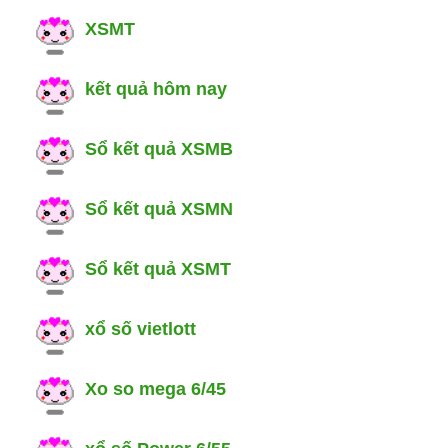
XSMT
kết quả hôm nay
Sổ kết quả XSMB
Sổ kết quả XSMN
Sổ kết quả XSMT
xổ số vietlott
Xo so mega 6/45