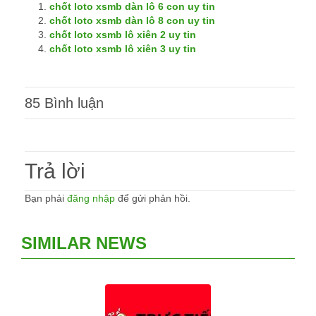
chốt loto xsmb dàn lô 6 con uy tin
chốt loto xsmb dàn lô 8 con uy tin
chốt loto xsmb lô xiên 2 uy tin
chốt loto xsmb lô xiên 3 uy tin
85 Bình luận
Trả lời
Bạn phải
đăng nhập
để gửi phản hồi.
SIMILAR NEWS