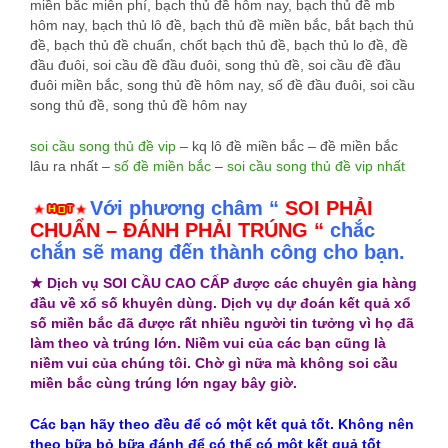
miền bắc miễn phí, bạch thủ đề hôm nay, bạch thủ đề mb
hôm nay, bạch thủ lô đề, bạch thủ đề miền bắc, bắt bạch thủ
đề, bạch thủ đề chuẩn, chốt bạch thủ đề, bạch thủ lo đề, đề
đầu đuôi, soi cầu đề đầu đuôi, song thủ đề, soi cầu đề đầu
đuôi miền bắc, song thủ đề hôm nay, số đề đầu đuôi, soi cầu
song thủ đề, song thủ đề hôm nay
soi cầu song thủ đề vip
– kq lô đề miền bắc – đề miền bắc
lâu ra nhất –
số đề miền bắc
–
soi cầu song thủ đề vip nhất
Với phương châm “
SOI PHẢI
CHUẨN – ĐÁNH PHẢI TRÚNG “
chắc
chắn sẽ mang đến thành công cho bạn.
★ Dịch vụ SOI CẦU CAO CẤP được các chuyên gia hàng
đầu về xổ số khuyên dùng. Dịch vụ dự đoán kết quả xổ
số miền bắc đã được rất nhiều người tin tưởng vì họ đã
làm theo và trúng lớn. Niềm vui của các bạn cũng là
niềm vui của chúng tôi. Chờ gì nữa mà không soi cầu
miền bắc cùng trúng lớn ngay bây giờ.
Các bạn hãy theo đều để có một kết quả tốt. Không nên
theo bữa bỏ bữa đánh để có thể có một kết quả tốt