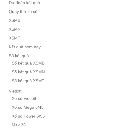
Dự đoán kết quả
Quay thử xổ số
XSMB
XSMN
XSMT
Kết quả hôm nay
Sổ kết quả
Sổ kết quả XSMB
Sổ kết quả XSMN
Sổ kết quả XSMT
Vietlott
Xổ số Vietlott
Xổ số Mega 6/45
Xổ số Power 6/55
Max 3D