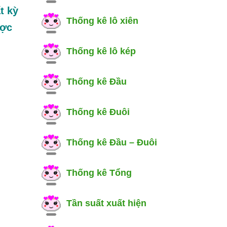
t kỳ
Thống kê lô xiên
ược
Thống kê lô kép
Thống kê Đầu
Thống kê Đuôi
Thống kê Đầu – Đuôi
Thống kê Tổng
Tần suất xuất hiện