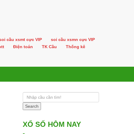
soi cầu xsmt cực VIP
soi cầu xsmn cực VIP
ott
Điện toán
TK Cầu
Thống kê
Search
XỔ SỐ HÔM NAY