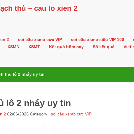
ạch thủ – cau lo xien 2
ien 2
soi cầu xsmb cực VIP
soi cầu xsmb siêu VIP 100
XSMN
XSMT
Kết quả hôm nay
Sổ kết quả
Vietl
h thủ lô 2 nháy uy tin
 lô 2 nháy uy tin
en 2
02/06/2026
Category :
soi cầu xsmb cực VIP