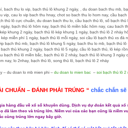
í, bach thu lo vip, bạch thủ lô khung 2 ngày, , du doan bach thu mb, b
hu vip, cau lo vip bach thu hnay, chot so bach thu lo hom nay, cầu bạch 
h thủ lô cực chuẩn, du doan bach thu lo, cầu bạch thủ lô, số bạch thủ 
 2 ngày, bạch thủ lô hôm nay, bạch thủ lô miền bắc hôm nay, cau bach t
 kép khung 2 ngày, bạch thủ lô kép khung 1 ngày, bạch thủ lô 2 nháy h
lô kép miễn phí 1 ngày, bạch thủ lô mỗi ngày, soi cầu lô bạch thủ xs đà 
vip bạch thủ mb, bạch thủ lô khung 5 ngày, bach thu lo mb, bạch thủ lô
y, bạch thủ khung 2 ngày, bạch thủ lô 5 ngày, cầu lô bạch thủ, lô kép rồ
cầu bạch thủ lô miền bắc, bạch thủ lô 2 nháy, bạch thủ lô khung 3 ngày
m nay, lo 2nhay, bạch thủ lô, song thủ lô, bạch thủ lô 2 nháy
ay – du doan lo mb mien phi –
du doan lo mien bac
–
soi bạch thủ lô 2
ẢI CHUẨN – ĐÁNH PHẢI TRÚNG “
chắc chắn sẽ
a hàng đầu về xổ số khuyên dùng. Dịch vụ dự đoán kết quả xổ 
ọ đã làm theo và trúng lớn. Niềm vui của các bạn cũng là niềm vu
ắc cùng trúng lớn ngay bây giờ.