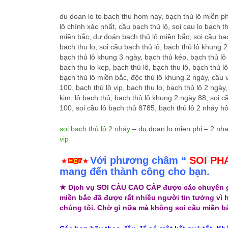
du doan lo to bach thu hom nay, bạch thủ lô miễn ph
lô chính xác nhất, cầu bạch thủ lô, soi cau lo bach t
miền bắc, dự đoán bạch thủ lô miền bắc, soi cầu bạc
bach thu lo, soi cầu bạch thủ lô, bạch thủ lô khung
bạch thủ lô khung 3 ngày, bạch thủ kép, bạch thủ lô
bach thu lo kep, bạch thủ lô, bạch thu lô, bạch thủ 
bạch thủ lô miền bắc, độc thủ lô khung 2 ngày, cầu 
100, bạch thủ lô vip, bach thu lo, bạch thủ lô 2 ngà
kim, lô bạch thủ, bạch thủ lô khung 2 ngày 88, soi 
100, soi cầu lô bạch thủ 8785, bạch thủ lô 2 nháy hô
soi bạch thủ lô 2 nháy
– du doan lo mien phi – 2 nh
vip
Với phương châm “
SOI PH
mang đến thành công cho bạn.
★ Dịch vụ SOI CẦU CAO CẤP được các chuyên gi
miền bắc đã được rất nhiều người tin tưởng vì h
chúng tôi. Chờ gì nữa mà không soi cầu miền b