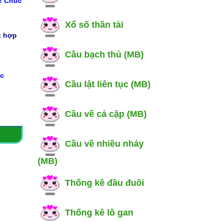
.! Chúc
Xổ số thần tài
t hợp
Cầu bạch thủ (MB)
ác
Cầu lật liên tục (MB)
Cầu về cả cặp (MB)
Cầu về nhiều nháy
(MB)
Thống kê đầu đuôi
Thống kê lô gan