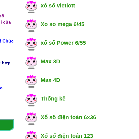
xổ số vietlott
số
i của
Xo so mega 6/45
.! Chúc
xổ số Power 6/55
Max 3D
t hợp
Max 4D
ác
Thống kê
Xổ số điện toán 6x36
Xổ số điện toán 123