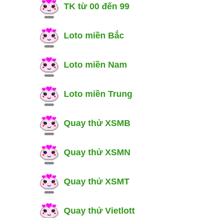
TK từ 00 đến 99
Loto miền Bắc
Loto miền Nam
Loto miền Trung
Quay thử XSMB
Quay thử XSMN
Quay thử XSMT
Quay thử Vietlott